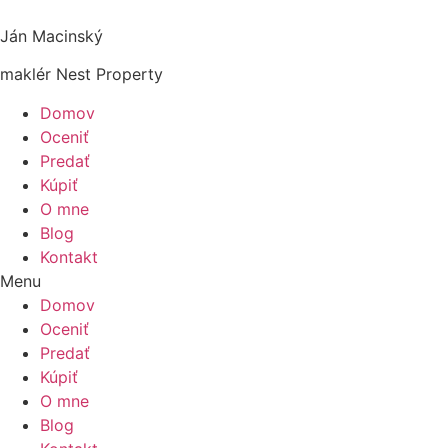
Ján Macinský
maklér Nest Property
Domov
Oceniť
Predať
Kúpiť
O mne
Blog
Kontakt
Menu
Domov
Oceniť
Predať
Kúpiť
O mne
Blog