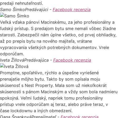
predaji nehnuteľností.
Samo Šimko
Predávajúci -
Facebook recenzia
Veľká vďaka pánovi Macinskému, za jeho profesionálny a
ľudský prístup. S predajom bytu sme nemali vôbec žiadne
starosti. Zabezpečil nám úplne všetko, od prvej obhliadky,
až po prepis bytu na nového majiteľa, vrátane
vypracovania všetkých potrebných dokumentov. Vrele
odporúčam.
Iveta Žillová
Predávajúca -
Facebook recenzia
Promptne, spoľahlivo, rýchlo a úspešne vyriešené
prenajatie môjho bytu. Takto by som opísala moju
skúsenosť s Nest Property. Mala som už niekoľkokrát
skúsenosti s pánom Macinským a vždy som bola nadmieru
spokojná. Veľmi ľudský, napriek tomu profesionálny
prístup vrele odporúčam aj teraz, alebo práve teraz, v
čase lockdownu a iných obmedzení.
Dana Španková
Prenajímateľ -
Facebook recenzia