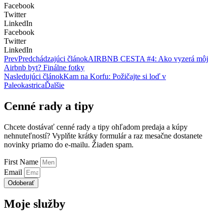
Facebook
Twitter
LinkedIn
Facebook
Twitter
LinkedIn
Prev
Predchádzajúci článok
AIRBNB CESTA #4: Ako vyzerá môj
Airbnb byt? Finálne fotky
Nasledujúci článok
Kam na Korfu: Požičajte si loď v
Paleokastrica
Ďalšie
Cenné rady a tipy
Chcete dostávať cenné rady a tipy ohľadom predaja a kúpy
nehnuteľností? Vyplňte krátky formulár a raz mesačne dostanete
novinky priamo do e-mailu. Žiaden spam.
First Name
Email
Odoberať
Moje služby