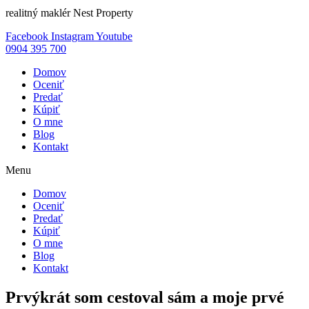
realitný maklér Nest Property
Facebook
Instagram
Youtube
0904 395 700
Domov
Oceniť
Predať
Kúpiť
O mne
Blog
Kontakt
Menu
Domov
Oceniť
Predať
Kúpiť
O mne
Blog
Kontakt
Prvýkrát som cestoval sám a moje prvé