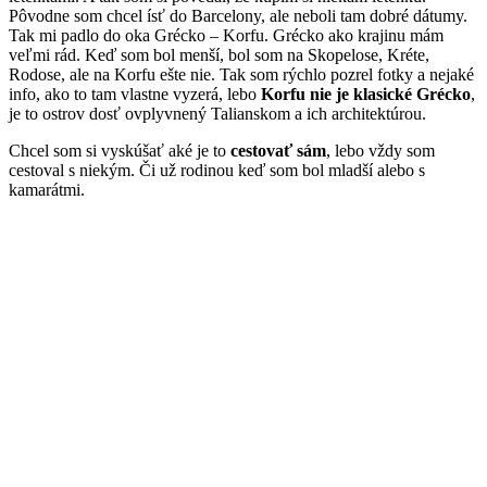
Pôvodne som chcel ísť do Barcelony, ale neboli tam dobré dátumy.
Tak mi padlo do oka Grécko – Korfu. Grécko ako krajinu mám
veľmi rád. Keď som bol menší, bol som na Skopelose, Kréte,
Rodose, ale na Korfu ešte nie. Tak som rýchlo pozrel fotky a nejaké
info, ako to tam vlastne vyzerá, lebo
Korfu nie je klasické Grécko
,
je to ostrov dosť ovplyvnený Talianskom a ich architektúrou.
Chcel som si vyskúšať aké je to
cestovať sám
, lebo vždy som
cestoval s niekým. Či už rodinou keď som bol mladší alebo s
kamarátmi.