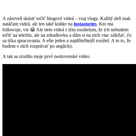
A zároveň skúsiť točiť blogové videá – vraj vlogy. Každý deň inak
natáčam videá, ale len také krátke na
instastories
. Kto ma
followuje, vie 😀 Ale tieto videá s tým rozdielom, že ich nebudem
točiť na telefón, ale na zrkadlovku a dám si na nich viac záležať, čo
sa týka spracovania. A ešte jeden a najdôležitejší rozdiel. A to to, že
budem v nich rozprávať po anglicky.
A tak sa zrodilo moje prvé neslovenské video.