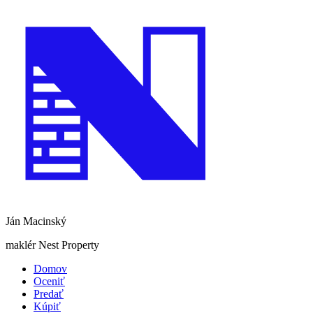
Ján Macinský
maklér Nest Property
Domov
Oceniť
Predať
Kúpiť