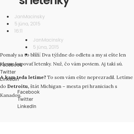
si letenky
JanMacinsky
5 júna, 2015
16:11
JanMacinsky
5 júna, 2015
16:11
Pomaly sa to blíži. Dva týždne do odletu a my si ešte len
ideme kupovať letenky. Nuž, čo vám poviem. Aj takí sú.
Facebook
Twitter
A kam teda letíme?
To som vám ešte neprezradil. Letíme
LinkedIn
do
Detroitu,
štát Michigan
–
mesta pri hraniciach s
Facebook
Kanadou.
Twitter
LinkedIn