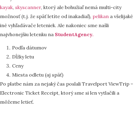
kayak
,
skyscanner
, ktorý ale bohužiaľ nemá multi-city
možnosť (t.j. že späť letíte od inakadiaľ),
pelikan
a všelijaké
iné vyhľadávače leteniek. Ale nakoniec sme našli
najvhonejšiu letenku na
StudentAgency.
Podľa dátumov
Dĺžky letu
Ceny
Miesta odletu (aj späť)
Po platbe nám za nejaký čas poslali Travelport ViewTrip –
Electronic Ticket Receipt, ktorý sme si len vytlačili a
môžeme letieť.